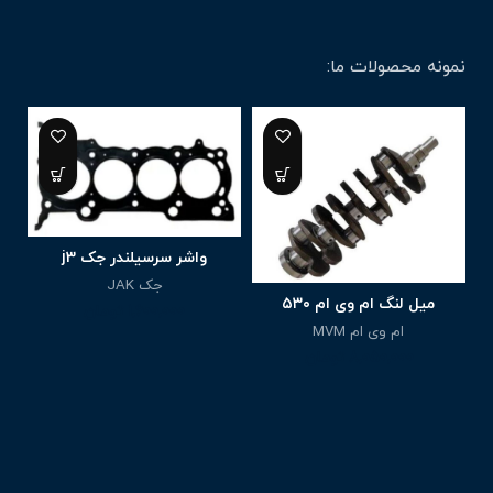
نمونه محصولات ما:
واشر سرسیلندر جک j3
جک JAK
میل لنگ ام وی ام ۵۳۰
1,600,000
تومان
ام وی ام MVM
8,050,000
تومان