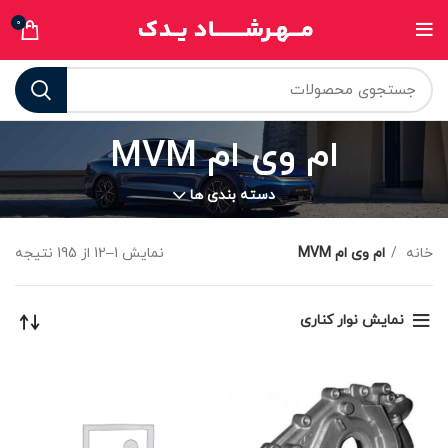
0
ام وی ام MVM
دسته بندی ها
خانه
ام وی ام MVM
نمایش 1–12 از 195 نتیجه
نمایش نوار کناری