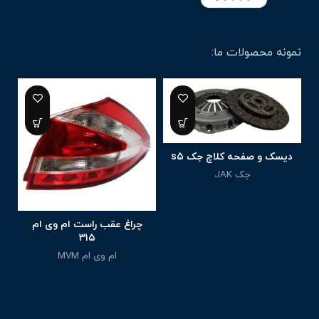
نمونه محصولات ما:
6%
دیسک و صفحه کلاچ جک s5
جک JAK
9,800,000
تومان
چراغ عقب راست ام وی ام
۳۱۵
ام وی ام MVM
3,600,000
تومان