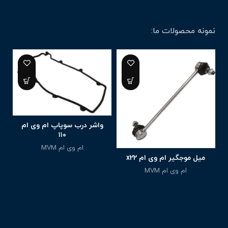
نمونه محصولات ما:
واشر درب سوپاپ ام وی ام
۱۱۰
ام وی ام MVM
میل موجگیر ام وی ام x22
1,940,000
تومان
ام وی ام MVM
870,000
تومان