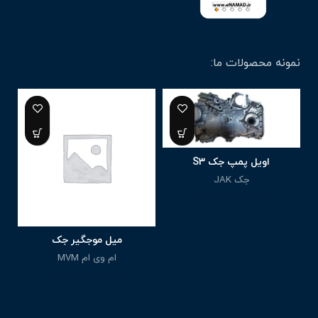
نمونه محصولات ما:
اویل پمپ جک S3
جک JAK
3,100,000
تومان
میل موجگیر جک
ام وی ام MVM
2,240,000
تومان