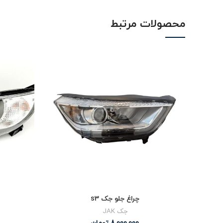
محصولات مرتبط
چراغ جلو جک s3
جک JAK