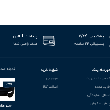
پشتیبانی 7/24.
پرداخت آنلاین.
پشتیبانی 24 ساعته
هدف راحتی شما
نمونه محص
هرشاد یدک
شرایط خرید
ماس با مدیریت
مرجوعی
-27%
رید عمده
اصالت کالا
عطای نمایندگی
یش سفارش
سپر عقب