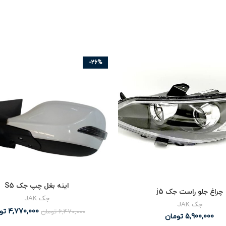
-26%
اینه بغل چپ جک S5
چراغ جلو راست جک j5
جک JAK
جک JAK
4,770,000
تو
6,470,000
تومان
5,900,000
تومان