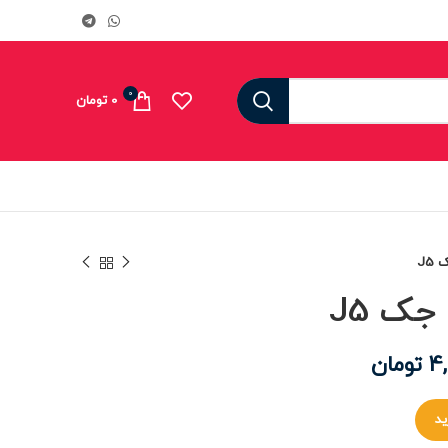
0
0
تومان
J5
جک J5
4
تومان
ید