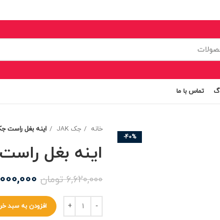
اگ
تماس با ما
خانه
جک JAK
اینه بغل راست جک 
-40%
اینه بغل راست 
,000,000
6,620,000
تومان
افزودن به سبد خر