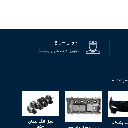
تحویل سریع.
تحویل درب منزل پیشتاز
ولات ما:
میل لنگ لیفان
 جکJ4
x50
درب سوپاپ ام وی