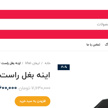
اگ
تماس با ما
خانه
لیفان lifan
اینه بغل راست لیف
-40%
اینه بغل راست لی
600,000
7,630,000
تومان
افزودن به سبد خرید