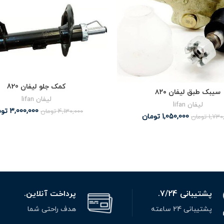
کمک جلو لیفان 820
سیبک طبق لیفان ۸۲۰
لیفان lifan
لیفان lifan
3,000,000
توم
4,130,000
تومان
1,050,000
تومان
1,730
تومان
پشتیبانی 7/24.
پرداخت آنلاین.
پشتیبانی 24 ساعته
هدف راحتی شما