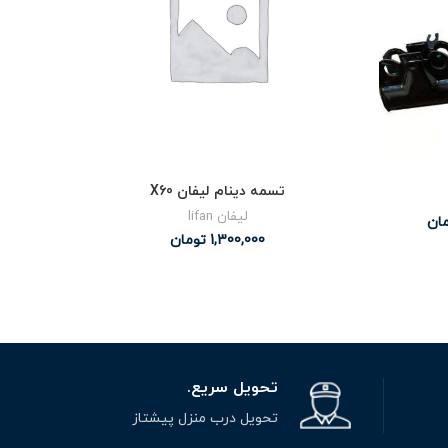
تسمه دینام لیفان X60
لیفان lifan
ان
1,300,000
تومان
تحویل سریع.
تحویل درب منزل پیشتاز