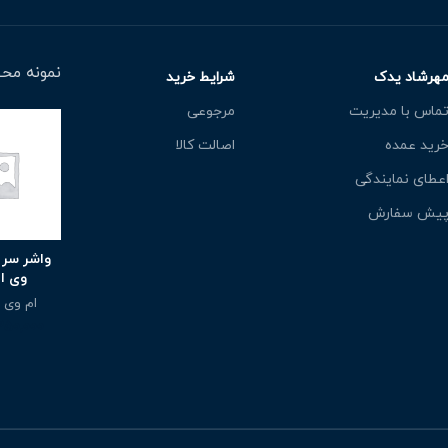
نمونه محص
هرشاد یدک
شرایط خرید
ماس با مدیریت
مرجوعی
رید عمده
اصالت کالا
عطای نمایندگی
یش سفارش
واشر سر 
وی ام ۵
ام وی ام 
350,000