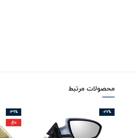
محصولات مرتبط
-39%
-27%
داغ