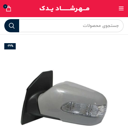
0
-42%