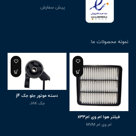
پیش سفارش
نمونه محصولات ما:
دسته موتور جلو جک j4
جک JAK
7,700,000
تومان
فیلتر هوا ام وی امx33
ام وی ام MVM
750,000
تومان