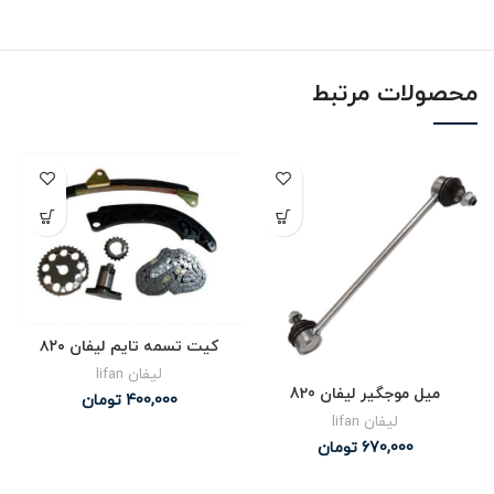
محصولات مرتبط
کیت تسمه تایم لیفان ۸۲۰
لیفان lifan
میل موجگیر لیفان 820
400,000
تومان
لیفان lifan
670,000
تومان