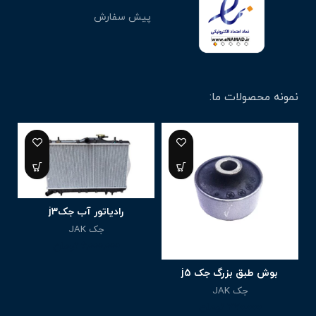
پیش سفارش
نمونه محصولات ما:
6%
رادیاتور آب جکj3
جک JAK
6,000,000
تومان
بوش طبق بزرگ جک j5
جک JAK
770,000
تومان