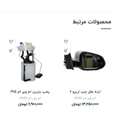
محصولات مرتبط
اینه بغل چپ اریزو 6
پمپ بنزین ام وی ام 315
ام وی ام MVM
ام وی ام MVM
13,250,000
تومان
6,900,000
تومان