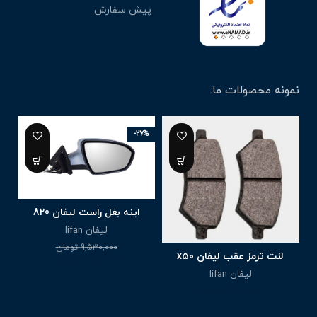
پیش سفارش
نمونه محصولات ما:
-27%
اینه بغل راست لیفان 820
لیفان lifan
9,530,000
تومان
لنت ترمز عقب لیفان x۵۰
6,950,000
تومان
لیفان lifan
2,210,000
تومان