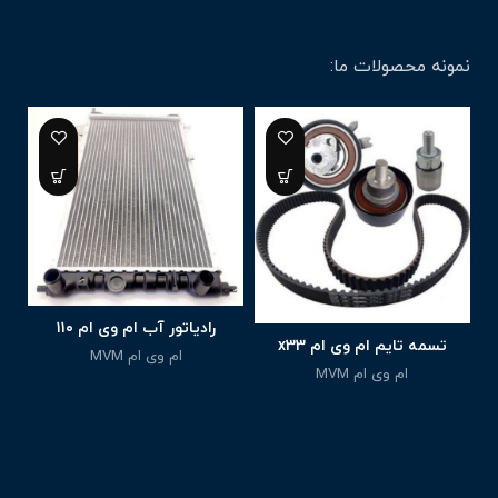
نمونه محصولات ما:
رادیاتور آب ام وی ام ۱۱۰
تسمه تایم ام وی ام x33
ام وی ام MVM
ام وی ام MVM
4,800,000
تومان
2,090,000
تومان