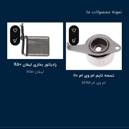
نمونه محصولات ما:
رادیاتور بخاری لیفان X50
لیفان lifan
تسمه تایم ام وی ام ۱۱۰
9,200,000
تومان
ام وی ام MVM
1,400,000
تومان