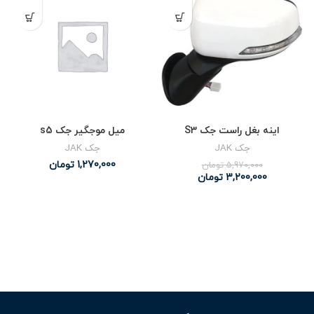
اینه بغل راست جک S3
میل موجگیر جک s5
جک JAK
جک JAK
1,270,000
تومان
5,970,000
تومان
3,200,000
تومان