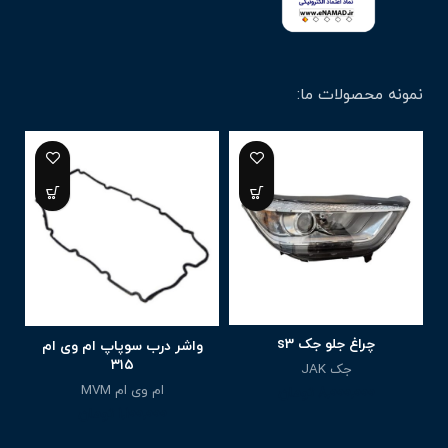
نمونه محصولات ما:
چراغ جلو جک s3
واشر درب سوپاپ ام وی ام
۳۱۵
جک JAK
ام وی ام MVM
8,000,000
تومان
1,100,000
تومان