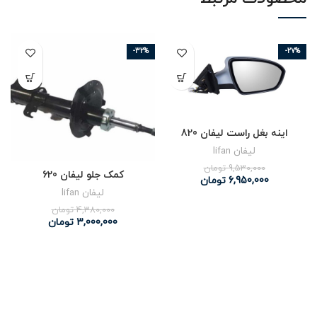
-32%
-27%
اینه بغل راست لیفان 820
لیفان lifan
9,530,000
تومان
کمک جلو لیفان 620
6,950,000
تومان
لیفان lifan
4,380,000
تومان
3,000,000
تومان