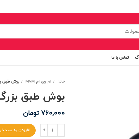
اگ
تماس با ما
خانه
ام وی ام MVM
بوش طبق بزر
بوش طبق بزرگ ام
760,000
تومان
افزودن به سبد خر