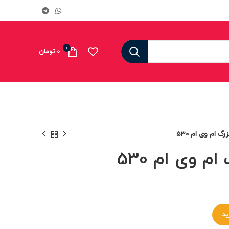
0
0
تومان
گ ام وی ام 530
 وی ام 530
ید