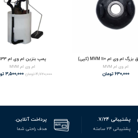
 ام وی ام MVM 110 (کپی)
پمپ بنزین ام وی ام x33
ام وی ام MVM
ام وی ام MVM
630,000
تومان
3,500,000
تو
4,720,000
تومان
پشتیبانی 7/24.
پرداخت آنلاین.
پشتیبانی 24 ساعته
هدف راحتی شما