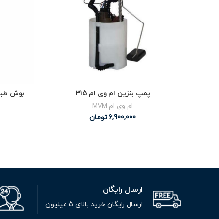
پمپ بنزین ام وی ام 315
بوش طبق بزرگ
ام وی ام MVM
6,900,000
تومان
ارسال رایگان
ارسال رایگان خرید بالای 5 میلیون