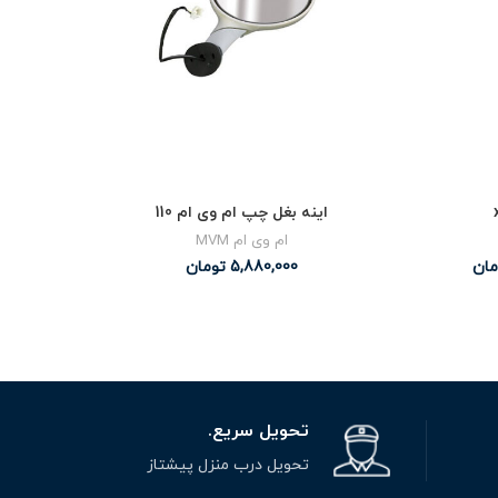
اینه بغل چپ ام وی ام 110
ام وی ام MVM
مان
5,880,000
تومان
00
تحویل سریع.
تحویل درب منزل پیشتاز