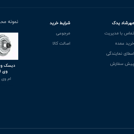
نمونه محص
هرشاد یدک
شرایط خرید
ماس با مدیریت
مرجوعی
رید عمده
اصالت کالا
عطای نمایندگی
یش سفارش
دیسک و 
وی ام2
ام وی ام 
400,000