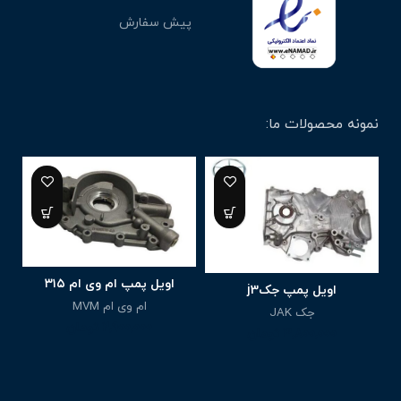
پیش سفارش
نمونه محصولات ما:
اویل پمپ ام وی ام ۳۱۵
اویل پمپ جکj3
ام وی ام MVM
جک JAK
2,900,000
تومان
3,800,000
تومان