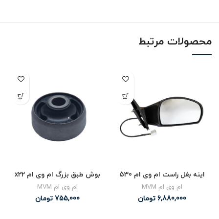
محصولات مرتبط
اینه بغل راست ام وی ام 530
بوش طبق بزرگ ام وی ام x22
ام وی ام MVM
ام وی ام MVM
6,880,000
تومان
755,000
تومان