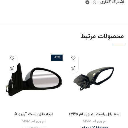
اشتراک گذاری:
محصولات مرتبط
-42%
اینه بغل راست ام وی ام x33s
اینه بغل راست آریزو 5
ام وی ام MVM
ام وی ام MVM