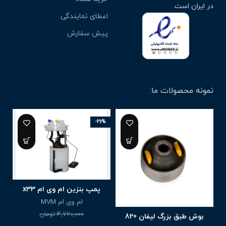
در ایران است.
اعطای نمایندگی
پیش سفارش
نمونه محصولات ما:
-26%
پمپ بنزین ام وی ام x33
ام وی ام MVM
4,720,000
تومان
بوش طبق بزرگ لیفان 820
3,500,000
تومان