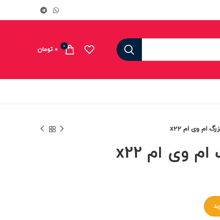
0
0
تومان
گ ام وی ام x22
 وی ام x22
ید