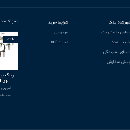
نمونه محص
هرشاد یدک
شرایط خرید
ماس با مدیریت
مرجوعی
-12%
رید عمده
اصالت کالا
عطای نمایندگی
یش سفارش
رینگ پی
وی ام 
ام وی ام 
010,000
410,000