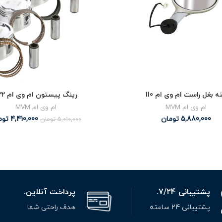
نه بغل راست ام وی ام 110
رینگ پیستون ام وی ام x22
ام وی ام MVM
ام وی ام MVM
5,880,000
تومان
4,410,000
توم
5,010,000
تومان
پشتیبانی 7/24.
پرداخت آنلاین.
پشتیبانی 24 ساعته
هدف راحتی شما