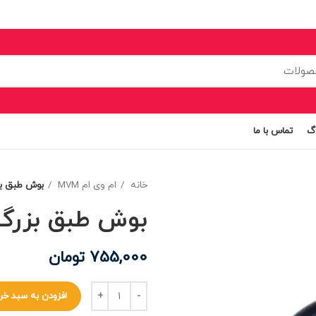
اگ
تماس با ما
خانه
ام وی ام MVM
بوش طبق بزر
بوش طبق بزرگ ام
755,000
تومان
افزودن به سبد خر