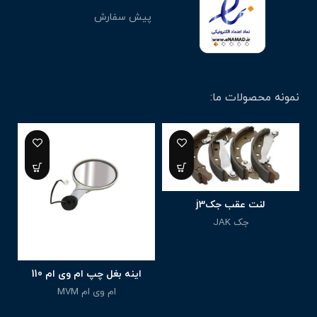
پیش سفارش
نمونه محصولات ما:
لنت عقب جکj3
جک JAK
3,400,000
تومان
اینه بغل چپ ام وی ام 110
ام وی ام MVM
5,880,000
تومان