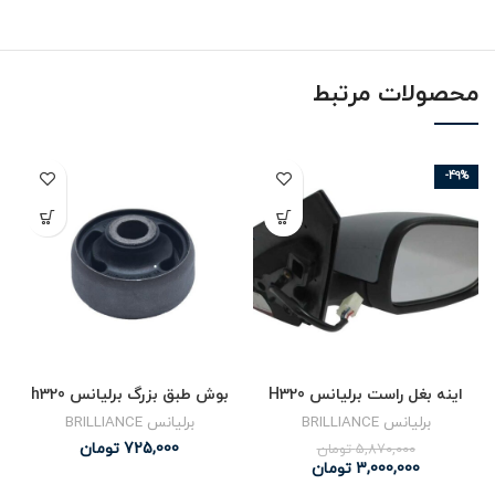
محصولات مرتبط
-49%
اینه بغل راست برلیانس H320
بوش طبق بزرگ برلیانس h320
برلیانس BRILLIANCE
برلیانس BRILLIANCE
725,000
تومان
5,870,000
تومان
3,000,000
تومان