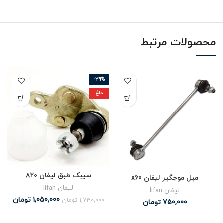
محصولات مرتبط
-39%
داغ
سیبک طبق لیفان ۸۲۰
میل موجگیر لیفان x60
لیفان lifan
لیفان lifan
1,050,000
تومان
1,730,000
تومان
750,000
تومان