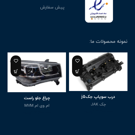
پیش سفارش
نمونه محصولات ما:
درب سوپاپ جکj5
چراغ جلو راست
جک JAK
ام وی ام MVM
4,400,000
تومان
3,600,000
تومان