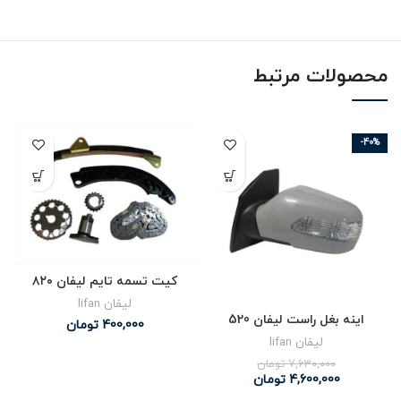
محصولات مرتبط
-40%
کیت تسمه تایم لیفان ۸۲۰
لیفان lifan
اینه بغل راست لیفان 520
400,000
تومان
لیفان lifan
7,630,000
تومان
4,600,000
تومان