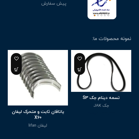
پیش سفارش
نمونه محصولات ما:
تسمه دینام جک S3
جک JAK
یاتاقان ثابت و متحرک لیفان
1,000,000
تومان
X60
لیفان lifan
3,400,000
تومان