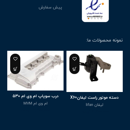
پیش سفارش
نمونه محصولات ما:
7%
درب سوپاپ ام وی ام ۵۳۰
دسته موتور راست لیفانX60
ام وی ام MVM
لیفان lifan
3,700,000
تومان
4,300,000
تومان