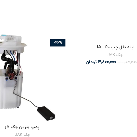
-26%
اینه بغل چپ جک J5
جک JAK
3,800,000
تومان
6,320
تومان
پمپ بنزین جک j5
جک JAK