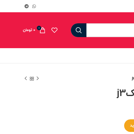
0
0
تومان
j
ید