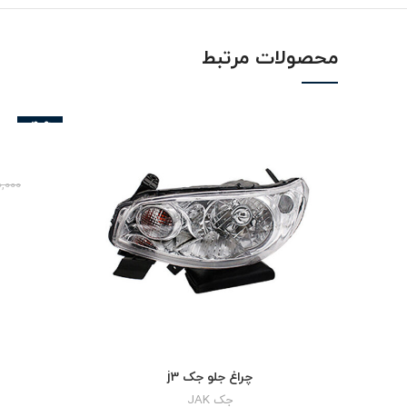
محصولات مرتبط
-40%
,000
چراغ جلو جک j3
جک JAK