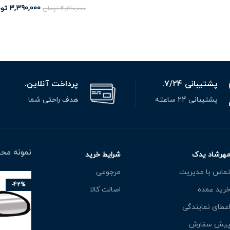
3,390,000
تو
4,610,000
تومان
پشتیبانی 7/24.
پرداخت آنلاین.
پشتیبانی 24 ساعته
هدف راحتی شما
نمونه محص
هرشاد یدک
شرایط خرید
ماس با مدیریت
مرجوعی
-42%
رید عمده
اصالت کالا
عطای نمایندگی
یش سفارش