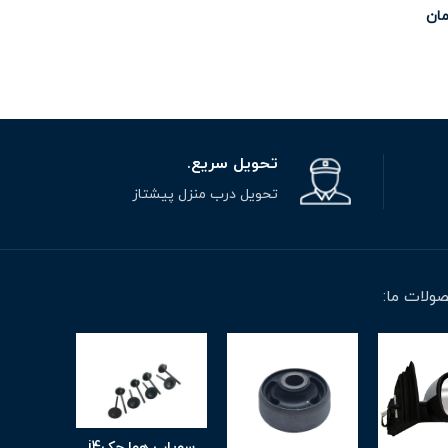
مان
00
تحویل سریع.
تحویل درب منزل پیشتاز
ولات ما:
سوپاپ هوا جکj4