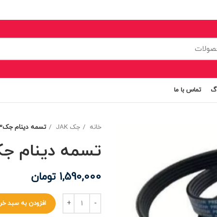
اگ
تماس با ما
خانه
جک JAK
تسمه دینام جکj3
تسمه دینام جک3
1,590,000
تومان
افزودن به سبد خر