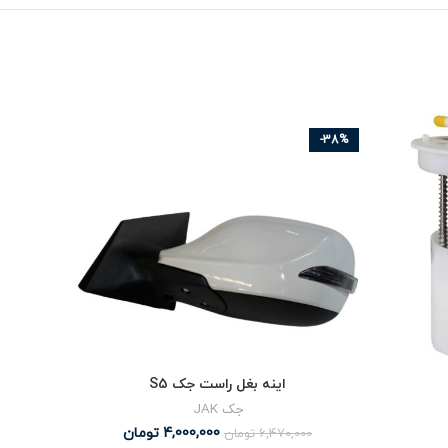
-17%
-38%
اینه بغل راست جک S5
جک JAK
4,000,000
تومان
6,470,000
تومان