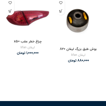
چراغ خطر عقب x50
لیفان lifan
بوش طبق بزرگ لیفان 820
1,000,000
تومان
لیفان lifan
880,000
تومان