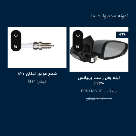
نمونه محصولات ما:
-46%
شمع موتور لیفان ۸۲۰
اینه بغل راست برلیانس
لیفان lifan
H330
1,000,000
تومان
برلیانس BRILLIANCE
ا
6,070,000
تومان
3,300,000
تومان