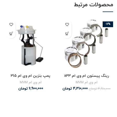
محصولات مرتبط
-12%
رینگ پیستون ام وی ام x33
پمپ بنزین ام وی ام 315
ام وی ام MVM
ام وی ام MVM
4,310,000
تومان
6,900,000
تومان
4,910,000
تومان