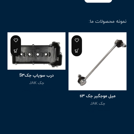
نمونه محصولات ما:
درب سوپاپ جکS3
جک JAK
2,800,000
تومان
میل موجگیر جک s3
جک JAK
900,000
تومان