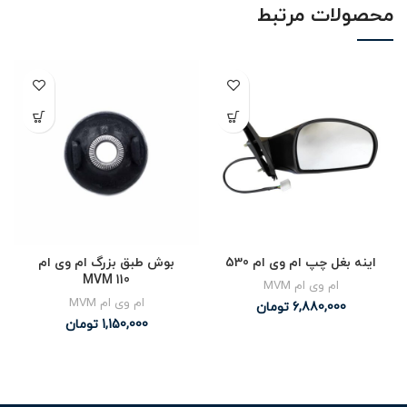
محصولات مرتبط
اینه بغل چپ ام وی ام 530
بوش طبق بزرگ ام وی ام
MVM 110
ام وی ام MVM
ام وی ام MVM
6,880,000
تومان
1,150,000
تومان