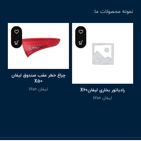
نمونه محصولات ما:
چراغ خطر عقب صندوق لیفان
X50
لیفان lifan
رادیاتور بخاری لیفانX60
1,000,000
تومان
لیفان lifan
9,200,000
تومان