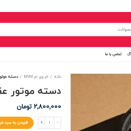
اگ
تماس با ما
خانه
ام وی ام MVM
دسته موتور 
دسته موتور عقب 
2,800,000
تومان
افزودن به سبد خر