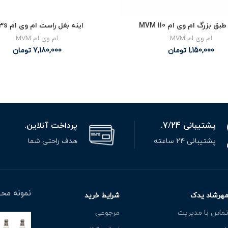
ق بزرگ ام وی ام MVM 110
اینه بغل راست ام وی ام x33s
ام وی ام MVM
ام وی ام MVM
1,150,000
تومان
7,180,000
تومان
پشتیبانی 7/24.
پرداخت آنلاین.
پشتیبانی 24 ساعته
هدف راحتی شما
نمونه محص
هرشاد یدک
شرایط خرید
ماس با مدیریت
مرجوعی