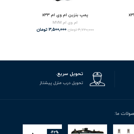
پمپ بنزین ام وی ام x33
ب
ام وی ام MVM
3,500,000
تومان
4,720,000
تومان
تحویل سریع.
تحویل درب منزل پیشتاز
ولات ما:
-42%