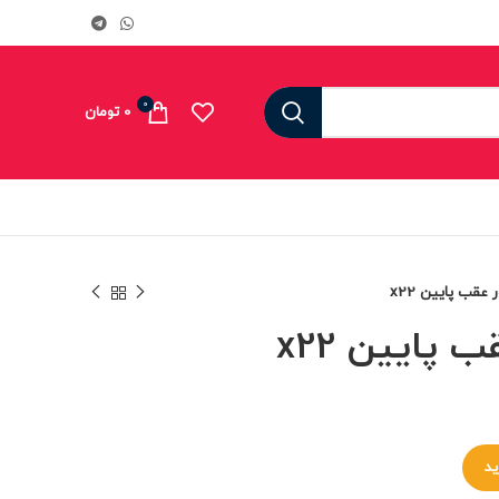
0
0
تومان
عقب پایین x22
پایین x22
ید