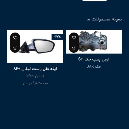
نمونه محصولات ما:
-27%
اویل پمپ جک S3
جک JAK
اینه بغل راست لیفان 820
3,100,000
تومان
لیفان lifan
9,530,000
تومان
6,950,000
تومان