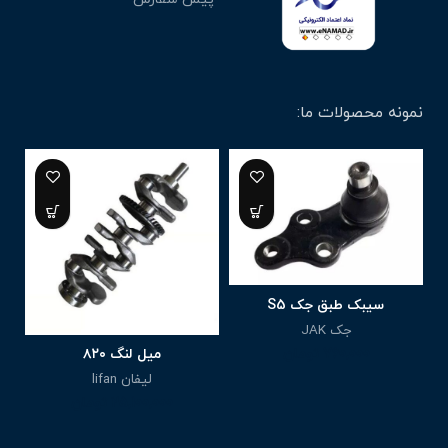
نمونه محصولات ما:
سیبک طبق جک S5
جک JAK
760,000
تومان
میل لنگ ۸۲۰
لیفان lifan
25,100,000
تومان