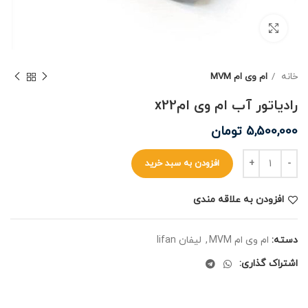
برای بزرگنمایی کلیک کنید
خانه
ام وی ام MVM
رادیاتور آب ام وی امx22
5,500,000
تومان
افزودن به سبد خرید
افزودن به علاقه مندی
دسته:
ام وی ام MVM
,
لیفان lifan
اشتراک گذاری: