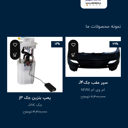
نمونه محصولات ما:
-14%
-27%
سپر عقب جکJ4
ام وی ام MVM
7,400,000
تومان
پمپ بنزین جک j3
5,400,000
تومان
جک JAK
4,410,000
تومان
3,810,000
تومان