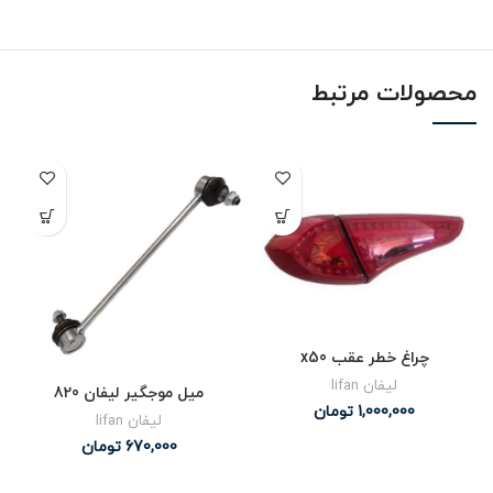
محصولات مرتبط
چراغ خطر عقب x50
لیفان lifan
میل موجگیر لیفان 820
1,000,000
تومان
لیفان lifan
670,000
تومان