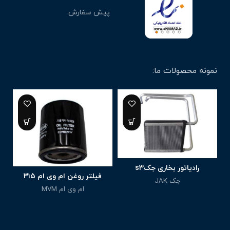
پیش سفارش
نمونه محصولات ما:
9%
رادیاتور بخاری جکs3
فیلتر روغن ام وی ام ۳۱۵
جک JAK
ام وی ام MVM
3,400,000
تومان
1,050,000
تومان