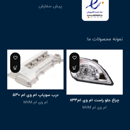
پیش سفارش
نمونه محصولات ما:
درب سوپاپ ام وی ام ۵۳۰
چراغ جلو راست ام وی امx33
ام وی ام MVM
ام وی ام MVM
3,700,000
تومان
3,700,000
تومان