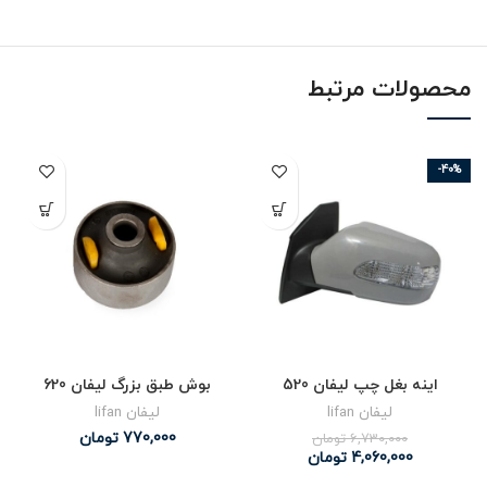
محصولات مرتبط
-40%
اینه بغل چپ لیفان 520
بوش طبق بزرگ لیفان 620
لیفان lifan
لیفان lifan
770,000
تومان
6,730,000
تومان
4,060,000
تومان