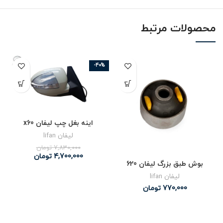
محصولات مرتبط
-40%
اینه بغل چپ لیفان x60
لیفان lifan
7,830,000
تومان
4,700,000
تومان
بوش طبق بزرگ لیفان 620
لیفان lifan
770,000
تومان