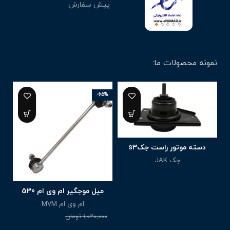
پیش سفارش
نمونه محصولات ما:
-65%
د
دسته موتور راست جکs3
جک JAK
2,900,000
تومان
میل موجگیر ام وی ام 530
ام وی ام MVM
360,000
تومان
1,020,000
تومان