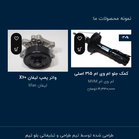
نمونه محصولات ما:
-30%
کمک جلو ام وی ام 315 اصلی
واتر پمپ لیفان X60
ام وی ام MVM
لیفان lifan
4,330,000
تومان
3,500,000
تومان
3,040,000
تومان
طراحی شده توسط تیم طراحی و تبلیغاتی
بلو تیم