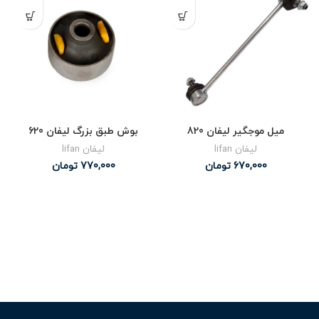
میل موجگیر لیفان 820
بوش طبق بزرگ لیفان 620
لیفان lifan
لیفان lifan
670,000
تومان
770,000
تومان