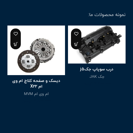
نمونه محصولات ما:
%
درب سوپاپ جکj5
جک JAK
دیسک و صفحه کلاچ ام وی
4,400,000
تومان
ام X22
ر
ام وی ام MVM
7,800,000
تومان