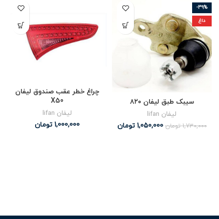
-39%
داغ
چراغ خطر عقب صندوق لیفان
X50
سیبک طبق لیفان ۸۲۰
لیفان lifan
لیفان lifan
1,000,000
تومان
1,050,000
تومان
1,730,000
تومان