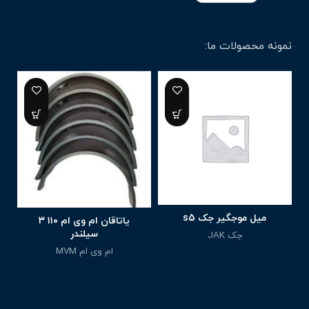
نمونه محصولات ما:
میل موجگیر جک s5
ا
یاتاقان ام وی ام ۱۱۰ ۳
سیلندر
جک JAK
ام وی ام MVM
1,270,000
تومان
2,150,000
تومان