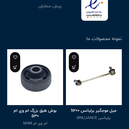
پیش سفارش
نمونه محصولات ما:
میل موجگیر برلیانس h200
بوش طبق بزرگ ام وی ام
530
برلیانس BRILLIANCE
ام وی ام MVM
780,000
تومان