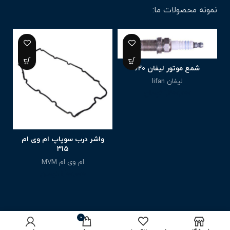
نمونه محصولات ما:
5%
شمع موتور لیفان ۶۲۰
لیفان lifan
1,200,000
تومان
واشر درب سوپاپ ام وی ام
۳۱۵
ام وی ام MVM
0
1,100,000
تومان
0