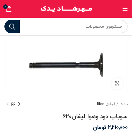
0
برای بزرگنمایی کلیک کنید
خانه
لیفان lifan
سوپاپ دود و‌هوا لیفان۶۲۰
2,210,000
تومان