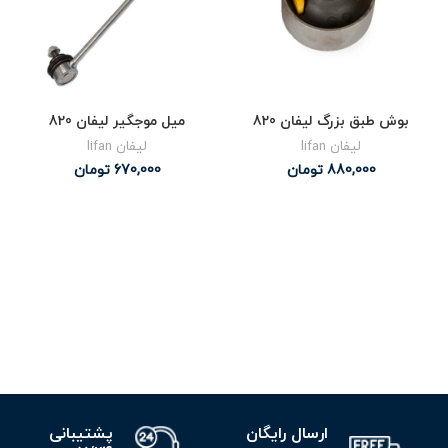
بوش طبق بزرگ لیفان 820
میل موجگیر لیفان 820
لیفان lifan
لیفان lifan
880,000
تومان
670,000
تومان
ارسال رایگان
پشتیبانی