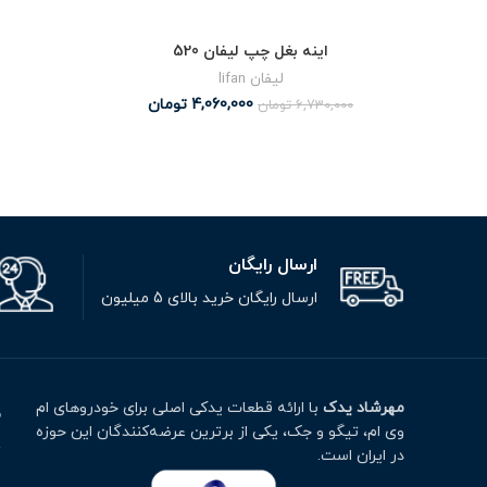
اینه بغل چپ لیفان 520
لیفان lifan
4,060,000
تومان
6,730,000
تومان
ارسال رایگان
ارسال رایگان خرید بالای 5 میلیون
مهرشاد یدک
با ارائه قطعات یدکی اصلی برای خودروهای ام
م
وی ام، تیگو و جک، یکی از برترین عرضه‌کنندگان این حوزه
ت
در ایران است.