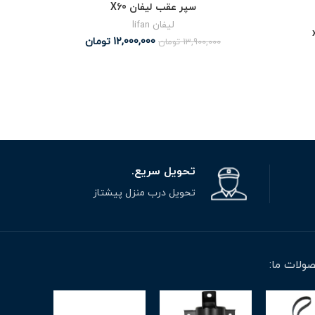
سپر عقب لیفان X60
لیفان lifan
12,000,000
تومان
13,900,000
تومان
تحویل سریع.
تحویل درب منزل پیشتاز
ولات ما: