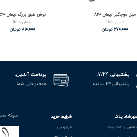
میل موجگیر لیفان 820
بوش طبق بزرگ لیفان x60
لیفان lifan
لیفان lifan
670,000
تومان
810,000
تومان
پشتیبانی 7/24.
پرداخت آنلاین.
پشتیبانی 24 ساعته
هدف راحتی شما
نمونه محص
هرشاد یدک
شرایط خرید
ماس با مدیریت
مرجوعی