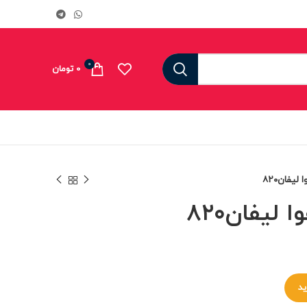
0
0
تومان
لیفان۸۲۰
لیفان۸۲۰
ید