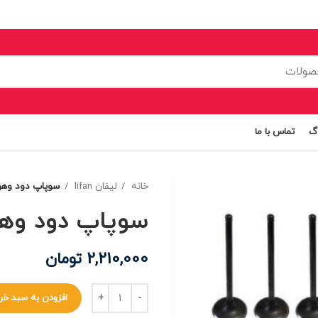
اگ
تماس با ما
خانه
لیفان lifan
سوپاپ دود و‌هوا 
سوپاپ دود و‌هوا 
2,210,000
تومان
افزودن به سبد خر