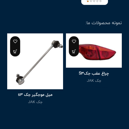
نمونه محصولات ما:
چراغ عقب جکS3
جک JAK
4,900,000
تومان
میل موجگیر جک s3
جک JAK
900,000
تومان