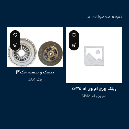
نمونه محصولات ما:
7%
دیسک و صفحه جکj4
جک JAK
5,800,000
تومان
رینگ چرخ ام وی ام x33s
ا
ام وی ام MVM
10,250,000
تومان