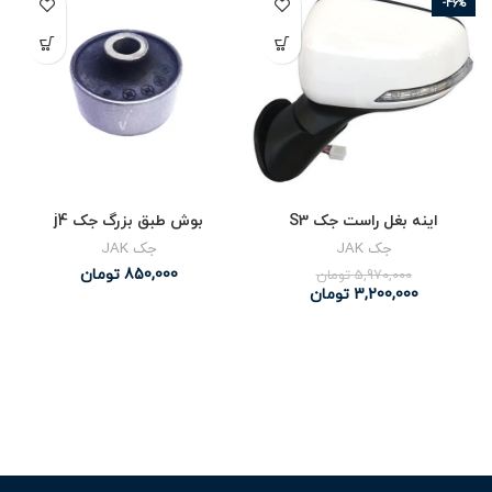
-46%
اینه بغل راست جک S3
بوش طبق بزرگ جک j4
جک JAK
جک JAK
850,000
تومان
5,970,000
تومان
3,200,000
تومان