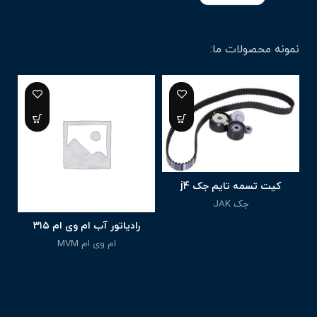
نمونه محصولات ما:
کیت تسمه تایم جک j4
جک JAK
10,600,000
تومان
رادیاتور آب ام وی ام ۳۱۵
ام وی ام MVM
4,800,000
تومان