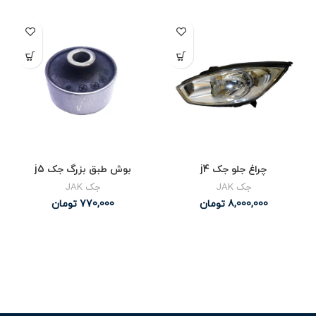
چراغ جلو جک j4
بوش طبق بزرگ جک j5
جک JAK
جک JAK
8,000,000
تومان
770,000
تومان