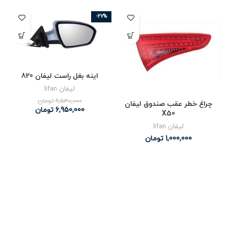
-27%
اینه بغل راست لیفان 820
لیفان lifan
9,530,000
تومان
چراغ خطر عقب صندوق لیفان
6,950,000
تومان
X50
لیفان lifan
1,000,000
تومان