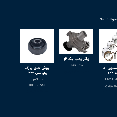
ولات ما:
واتر پمپ جکj3
جک JAK
ستون ام
بوش طبق بزرگ
بوش ط
4,000,000
تومان
x22
برلیانس h220
جک
MVM
برلیانس
جک K
BRILLIANCE
310,000
5,
تومان
4,
تومان
810,000
تومان