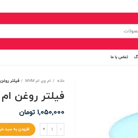
اگ
تماس با ما
خانه
ام وی ام MVM
فیلتر روغن ا
فیلتر روغن ام وی
1,050,000
تومان
افزودن به سبد خر