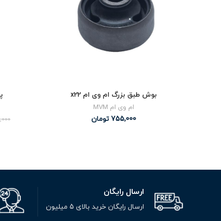
بوش طبق بزرگ ام وی ام x22
پ
ام وی ام MVM
755,000
تومان
,000
ارسال رایگان
ارسال رایگان خرید بالای 5 میلیون