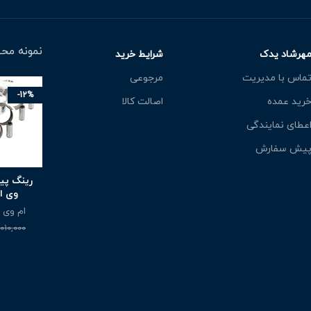
نمونه محص
هرشاد یدک
شرایط خرید
ماس با مدیریت
مرجوعی
-12%
رید عمده
اصالت کالا
عطای نمایندگی
یش سفارش
رینگ پی
وی ام 
ام وی ام 
010,000
410,000