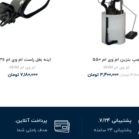
مپ بنزین ام وی ام 550
اینه بغل راست ام وی ام x33s
ام وی ام MVM
ام وی ام MVM
3,400,000
تومان
7,180,000
تومان
4,910
تومان
پشتیبانی 7/24.
پرداخت آنلاین.
پشتیبانی 24 ساعته
هدف راحتی شما