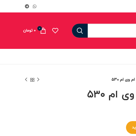
0
0
تومان
م وی ام ۵۳۰
 ام ۵۳۰
ید