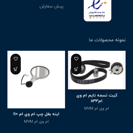
پیش سفارش
نمونه محصولات ما:
کیت تسمه تایم ام وی
امx33
ام وی ام MVM
اینه بغل چپ ام وی ام 110
6,000,000
تومان
ام وی ام MVM
5,880,000
تومان