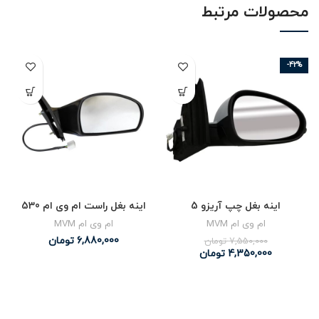
محصولات مرتبط
-42%
اینه بغل چپ آریزو 5
اینه بغل راست ام وی ام 530
ام وی ام MVM
ام وی ام MVM
6,880,000
تومان
7,550,000
تومان
4,350,000
تومان