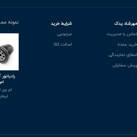
نمونه محص
هرشاد یدک
شرایط خرید
ماس با مدیریت
مرجوعی
رید عمده
اصالت کالا
عطای نمایندگی
یش سفارش
رادیاتور
امx22
ام وی ام 
لیفان fan
500,000