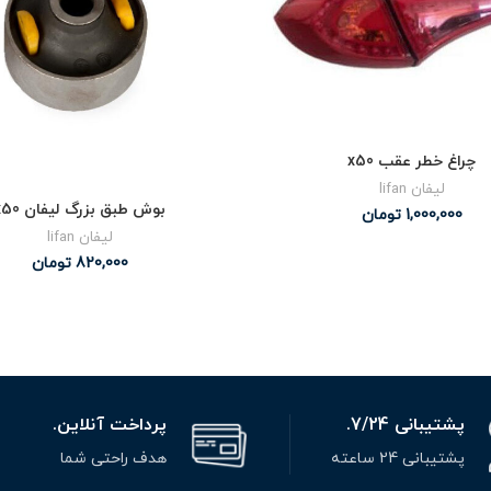
چراغ خطر عقب x50
لیفان lifan
بوش طبق بزرگ لیفان x50
1,000,000
تومان
لیفان lifan
820,000
تومان
پشتیبانی 7/24.
پرداخت آنلاین.
پشتیبانی 24 ساعته
هدف راحتی شما