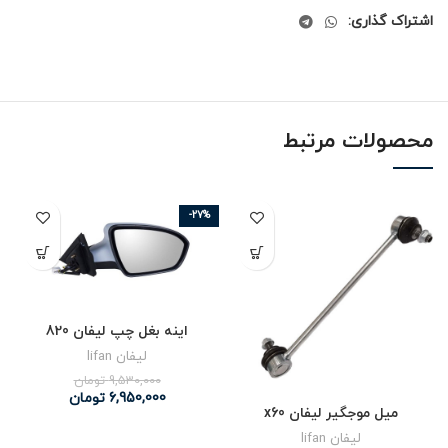
اشتراک گذاری:
محصولات مرتبط
-27%
اینه بغل چپ لیفان 820
لیفان lifan
9,530,000
تومان
6,950,000
تومان
میل موجگیر لیفان x60
لیفان lifan