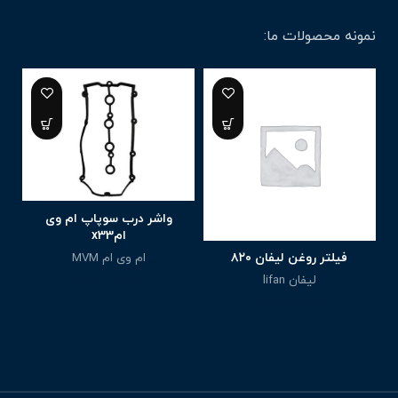
نمونه محصولات ما:
واشر درب سوپاپ ام وی
امx33
ام وی ام MVM
فیلتر روغن لیفان ۸۲۰
1,100,000
تومان
لیفان lifan
1,900,000
تومان