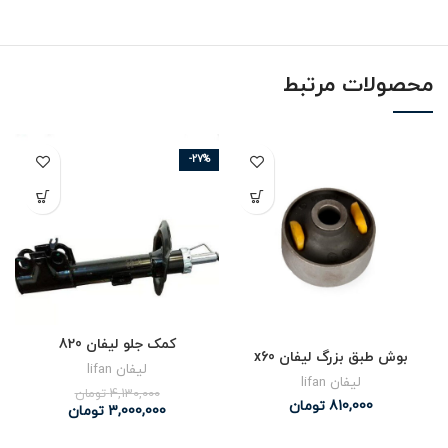
محصولات مرتبط
-27%
کمک جلو لیفان 820
بوش طبق بزرگ لیفان x60
لیفان lifan
لیفان lifan
4,130,000
تومان
810,000
تومان
3,000,000
تومان