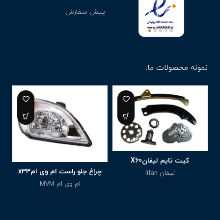
پیش سفارش
نمونه محصولات ما:
کیت تایم لیفانX60
چراغ جلو راست ام وی امx33
لیفان lifan
ام وی ام MVM
8,400,000
تومان
و
3,700,000
تومان