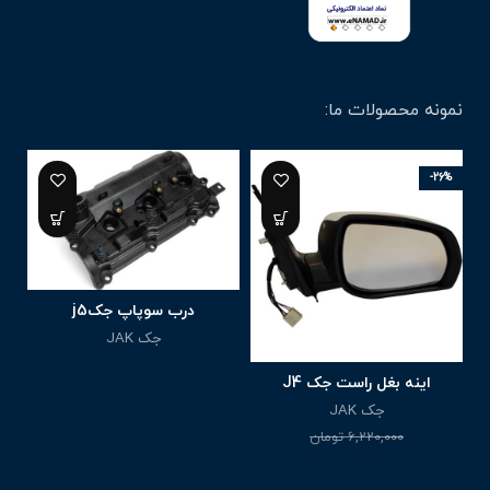
نمونه محصولات ما:
-26%
درب سوپاپ جکj5
جک JAK
4,400,000
تومان
اینه بغل راست جک J4
جک JAK
6,220,000
تومان
4,620,000
تومان